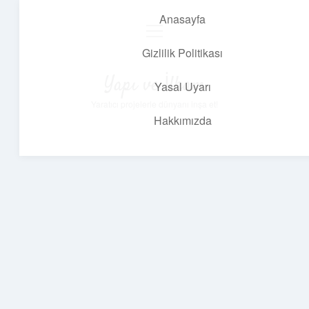
Anasayfa
menüyü
aç
Gizlilik Politikası
Yapı ve İlham
Yasal Uyarı
Yaratıcı projelerle dünyanı inşa et!
Hakkımızda