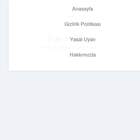
Anasayfa
menüyü
aç
Gizlilik Politikası
Yapı ve İlham
Yasal Uyarı
Yaratıcı projelerle dünyanı inşa et!
Hakkımızda