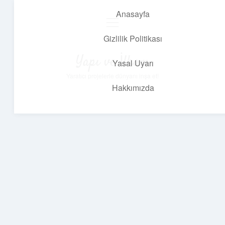
Anasayfa
menüyü
aç
Gizlilik Politikası
Yapı ve İlham
Yasal Uyarı
Yaratıcı projelerle dünyanı inşa et!
Hakkımızda