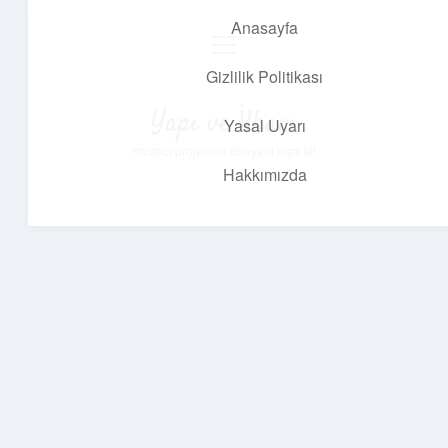
Anasayfa
menüyü
aç
Gizlilik Politikası
Yapı ve İlham
Yasal Uyarı
Yaratıcı projelerle dünyanı inşa et!
Hakkımızda