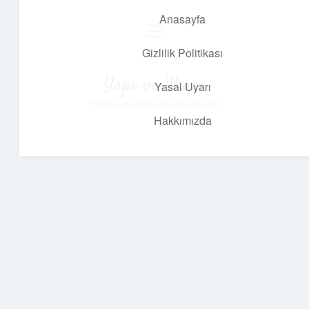
Anasayfa
menüyü
aç
Gizlilik Politikası
Yapı ve İlham
Yasal Uyarı
Yaratıcı projelerle dünyanı inşa et!
Hakkımızda