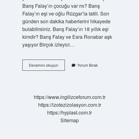
Barış Falay’ın çocuğu var mı? Barış
Falay’ın eşi ve oğlu Rüzgar’la tatili. Son
günden son dakika haberlerini hikayede
bulabilirsiniz. Barış Falay’ın 18 yıllık eşi
kimdir? Barış Falay ve Esra Ronabar aşk
yaşıyor Birçok izleyici…
Barış
Devamını okuyun
Yorum Bırak
Falay
Kiminle
Evlidir
https://www.ingilizceforum.com.tr
https://izotezizolasyon.com.tr
https://hyplast.com.tr
Sitemap