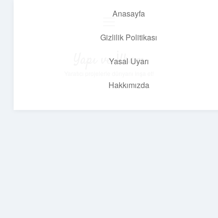
Anasayfa
menüyü
aç
Gizlilik Politikası
Yapı ve İlham
Yasal Uyarı
Yaratıcı projelerle dünyanı inşa et!
Hakkımızda