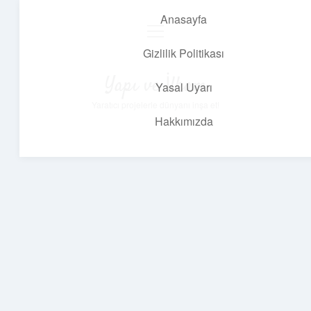
Anasayfa
menüyü
aç
Gizlilik Politikası
Yapı ve İlham
Yasal Uyarı
Yaratıcı projelerle dünyanı inşa et!
Hakkımızda