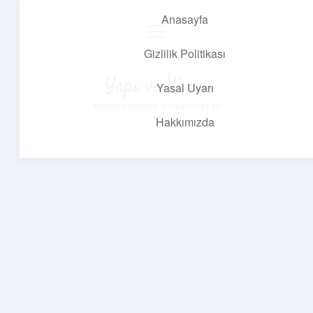
Anasayfa
menüyü
aç
Gizlilik Politikası
Yapı ve İlham
Yasal Uyarı
Yaratıcı projelerle dünyanı inşa et!
Hakkımızda