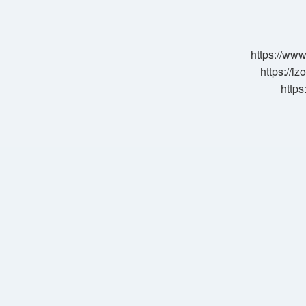
Ağrısına
Ne
Iyi
Gelir
https://www
https://i
https