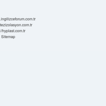
.ingilizceforum.com.tr
zotezizolasyon.com.tr
://hyplast.com.tr
Sitemap