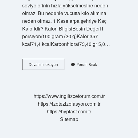
seviyelerinin hızla yükselmesine neden
olmaz. Bu nedenle vücutta kilo alımına
neden olmaz. 1 Kase arpa şehriye Kaç
Kaloridir? Kalori BilgisiBesin Değeri1
porsiyon/100 gram (20 g)Kalori357
kcal71,4 kcalKarbonhidrat73,40 g15,0…
Arpa
Devamını okuyun
Yorum Bırak
Şehriye
Pilavı
Diyet
Için
Uygun
https://www.ingilizceforum.com.tr
Mu
https://izotezizolasyon.com.tr
https://hyplast.com.tr
Sitemap