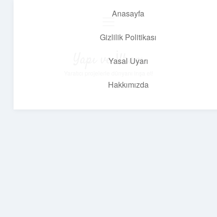
Anasayfa
menüyü
aç
Gizlilik Politikası
Yapı ve İlham
Yasal Uyarı
Yaratıcı projelerle dünyanı inşa et!
Hakkımızda