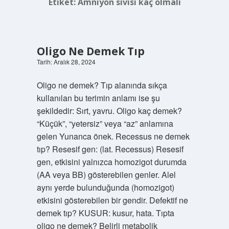
Etiket:
Amniyon sıvısı kaç olmalı
Oligo Ne Demek Tıp
Tarih: Aralık 28, 2024
Oligo ne demek? Tıp alanında sıkça
kullanılan bu terimin anlamı ise şu
şekildedir: Sırt, yavru. Oligo kaç demek?
“Küçük”, “yetersiz” veya “az” anlamına
gelen Yunanca önek. Recessus ne demek
tıp? Resesif gen: (lat. Recessus) Resesif
gen, etkisini yalnızca homozigot durumda
(AA veya BB) gösterebilen genler. Alel
aynı yerde bulunduğunda (homozigot)
etkisini gösterebilen bir gendir. Defektif ne
demek tıp? KUSUR: kusur, hata. Tıpta
oligo ne demek? Belirli metabolik