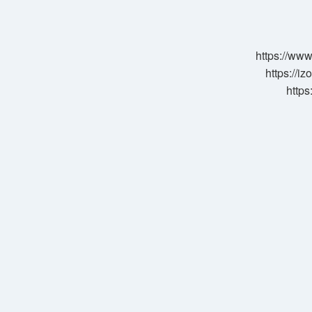
Kuduz
Aşısı
Ne
Kadar
https://www
Korur
https://i
https