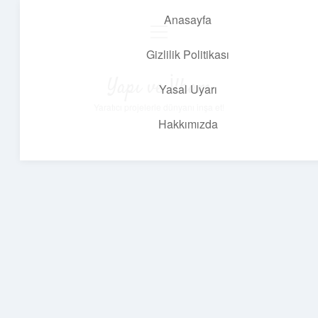
Anasayfa
menüyü
aç
Gizlilik Politikası
Yapı ve İlham
Yasal Uyarı
Yaratıcı projelerle dünyanı inşa et!
Hakkımızda