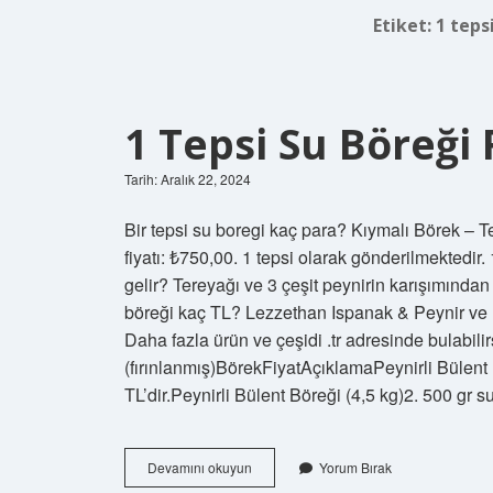
Etiket:
1 teps
1 Tepsi Su Böreği 
Tarih: Aralık 22, 2024
Bir tepsi su boregi kaç para? Kıymalı Börek – Te
fiyatı: ₺750,00. 1 tepsi olarak gönderilmektedir. 
gelir? Tereyağı ve 3 çeşit peynirin karışımında
böreği kaç TL? Lezzethan Ispanak & Peynir ve 
Daha fazla ürün ve çeşidi .tr adresinde bulabilir
(fırınlanmış)BörekFiyatAçıklamaPeynirli Bülent
TL’dir.Peynirli Bülent Böreği (4,5 kg)2. 500 gr 
1
Devamını okuyun
Yorum Bırak
Tepsi