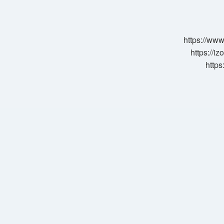
Su
Böreği
Fiyatı
Ne
https://www
Kadar
https://i
https