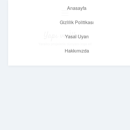
Anasayfa
menüyü
aç
Gizlilik Politikası
Yapı ve İlham
Yasal Uyarı
Yaratıcı projelerle dünyanı inşa et!
Hakkımızda