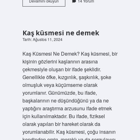
Cürüm
Devamını okuyun
14 Yorum
suç
ne
demek
Kaş küsmesi ne demek
Tarih: Ağustos 11, 2024
Kaş Küsmesi Ne Demek? Kaş küsmesi, bir
kişinin gözlerini kaşlarının arasına
çekmesiyle oluşan bir ifade şeklidir.
Genellikle öfke, kızgınlık, şaşkınlık, şoke
olmuşluk veya küçümseme olarak
yorumlanır. Günümüzde, bu ifade,
başkalarının ne düşündüğünü ya da ne
yaptığını araştırma arzusunu ifade etmek
için kullanılmaktadır. Bu ifade, fiziksel
olarak yapılan bir hareket olarak da
yorumlanabilir. Kaş küsmesi, çoğu insanın
kendinden emin, meraklı ya da sorgulayıcı