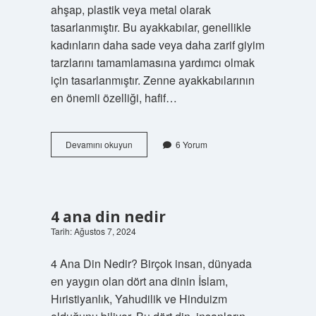
ahşap, plastik veya metal olarak
tasarlanmıştır. Bu ayakkabılar, genellikle
kadınların daha sade veya daha zarif giyim
tarzlarını tamamlamasına yardımcı olmak
için tasarlanmıştır. Zenne ayakkabılarının
en önemli özelliği, hafif…
Zenne
Devamını okuyun
6 Yorum
ayakkabı
ne
demek
4 ana din nedir
Tarih: Ağustos 7, 2024
4 Ana Din Nedir? Birçok insan, dünyada
en yaygın olan dört ana dinin İslam,
Hıristiyanlık, Yahudilik ve Hinduizm