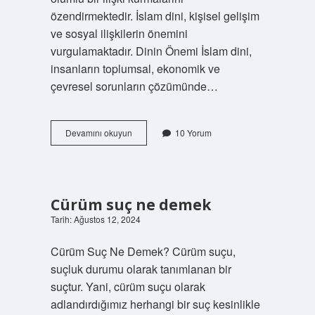
özendirmektedir. İslam dini, kişisel gelişim
ve sosyal ilişkilerin önemini
vurgulamaktadır. Dinin Önemi İslam dini,
insanların toplumsal, ekonomik ve
çevresel sorunların çözümünde…
Dinde
Devamını okuyun
10 Yorum
alem
ne
demektir
Cürüm suç ne demek
Tarih: Ağustos 12, 2024
Cürüm Suç Ne Demek? Cürüm suçu,
suçluk durumu olarak tanımlanan bir
suçtur. Yani, cürüm suçu olarak
adlandırdığımız herhangi bir suç kesinlikle