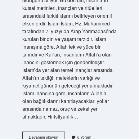
olduğunu biliyor. Bu dört din, insanların
kutsal metinleri, inançları ve ritüelleri
arasındaki farklılıklarını belirleyen önemli
etkenlerdir. İslam İslam, Hz. Muhammed
tarafından 7. yüzyılda Arap Yarımadası’nda
kurulan bir din ve yaşam tarzıdır. İslam
inanışına göre, Allah tek ve yüce bir
tanrıdır ve Kur’an, insanların Allah’a olan
inancını göstermek için gönderilmiştir.
İslam’da yer alan temel inançlar arasında
Allah’ın tekliği, meleklerin varlığı ve
kıyamet gününün geleceği yer almaktadır.
İslam inancına göre, insanların Allah’a
olan bağlılıklarını kanıtlayacakları yollar
arasında namaz, oruç ve zekat yer
almaktadır. Hıristiyanlık…
4
Devamını okuyun
6 Yorum