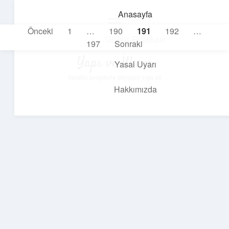
Anasayfa
menüyü
Yazı
Önceki
1
…
190
191
192
…
aç
Gizlilik Politikası
197
Sonraki
sayfalaması
Yapı ve İlham
Yasal Uyarı
Yaratıcı projelerle dünyanı inşa et!
Hakkımızda